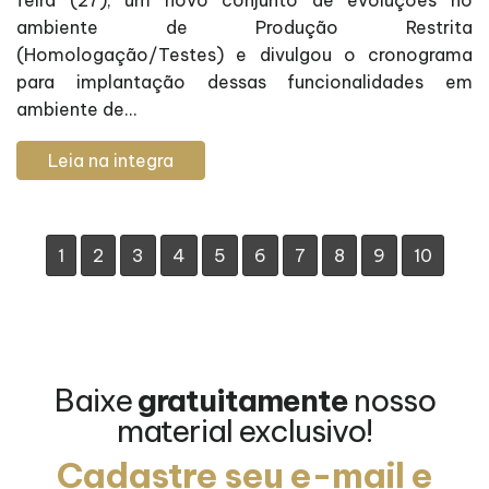
ambiente de Produção Restrita
(Homologação/Testes) e divulgou o cronograma
para implantação dessas funcionalidades em
ambiente de...
Leia na integra
1
2
3
4
5
6
7
8
9
10
Baixe
gratuitamente
nosso
material exclusivo!
Cadastre seu e-mail e