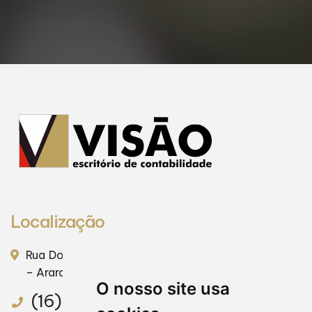
Localização
Rua Dona Maria Janasi Biaguioni - nº 428 – Centro
– Araraquara / SP – CEP. 14801-309
O nosso site usa
(16) 3301-9200